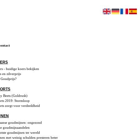
ontact
OERS
s - huidige koers bekijken
 en zilverprijs
e Goudprijs?
OORTS
ny Beets (Goldrush)
rts 2019: Stormloop
ts zorgt voor verdeeldheid
JNEN
aanse goudmijnen: ongezond
te goudmijnaandelen
otste goudmijnen ter wereld
en met weinig schulden presteren beter