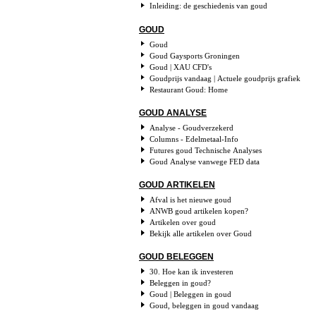
Inleiding: de geschiedenis van goud
GOUD
Goud
Goud Gaysports Groningen
Goud | XAU CFD's
Goudprijs vandaag | Actuele goudprijs grafiek
Restaurant Goud: Home
GOUD ANALYSE
Analyse - Goudverzekerd
Columns - Edelmetaal-Info
Futures goud Technische Analyses
Goud Analyse vanwege FED data
GOUD ARTIKELEN
Afval is het nieuwe goud
ANWB goud artikelen kopen?
Artikelen over goud
Bekijk alle artikelen over Goud
GOUD BELEGGEN
30. Hoe kan ik investeren
Beleggen in goud?
Goud | Beleggen in goud
Goud, beleggen in goud vandaag