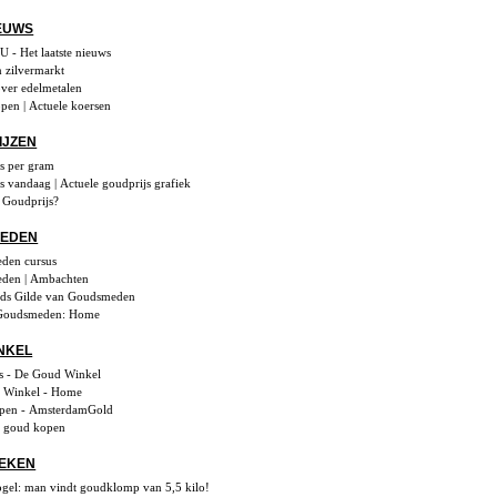
EUWS
U - Het laatste nieuws
 zilvermarkt
ver edelmetalen
open | Actuele koersen
IJZEN
s per gram
s vandaag | Actuele goudprijs grafiek
e Goudprijs?
MEDEN
den cursus
den | Ambachten
nds Gilde van Goudsmeden
Goudsmeden: Home
NKEL
s - De Goud Winkel
 Winkel - Home
pen - AmsterdamGold
n goud kopen
EKEN
gel: man vindt goudklomp van 5,5 kilo!