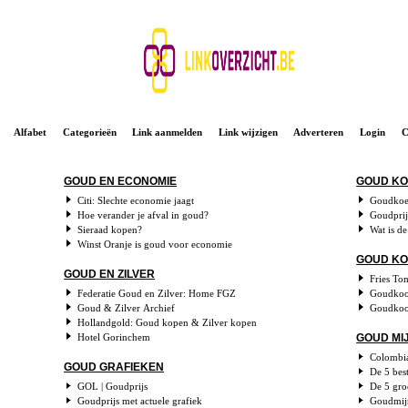
Alfabet
Categorieën
Link aanmelden
Link wijzigen
Adverteren
Login
C
GOUD EN ECONOMIE
GOUD K
Citi: Slechte economie jaagt
Goudkoer
Hoe verander je afval in goud?
Goudprijs
Sieraad kopen?
Wat is d
Winst Oranje is goud voor economie
GOUD K
GOUD EN ZILVER
Fries To
Federatie Goud en Zilver: Home FGZ
Goudkoo
Goud & Zilver Archief
Goudkoor
Hollandgold: Goud kopen & Zilver kopen
Hotel Gorinchem
GOUD MI
Colombi
GOUD GRAFIEKEN
De 5 bes
GOL | Goudprijs
De 5 gro
Goudprijs met actuele grafiek
Goudmijn